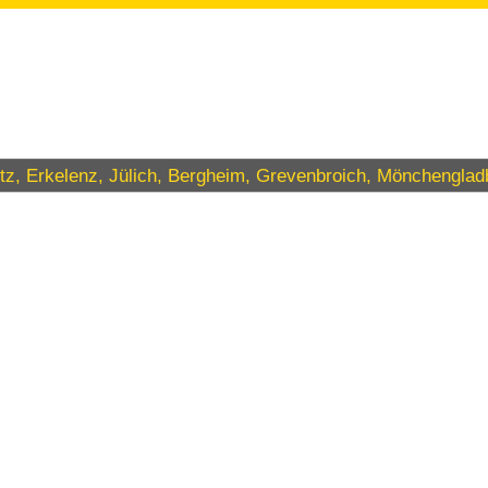
Titz, Erkelenz, Jülich, Bergheim, Grevenbroich, Mönchengl