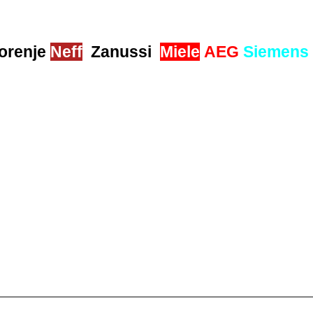
orenje
Neff
Zanussi
Miele
AEG
Siemens